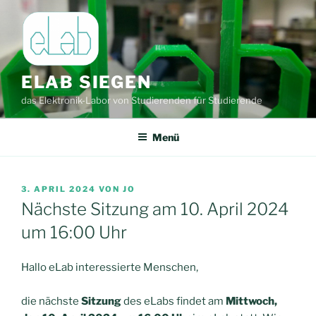
Zum
Inhalt
springen
ELAB SIEGEN
das Elektronik-Labor von Studierenden für Studierende
Menü
VERÖFFENTLICHT
3. APRIL 2024
VON
JO
AM
Nächste Sitzung am 10. April 2024
um 16:00 Uhr
Hallo eLab interessierte Menschen,
die nächste
Sitzung
des eLabs findet am
Mittwoch,