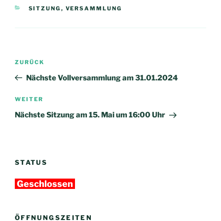
KATEGORIEN
SITZUNG
,
VERSAMMLUNG
Beitragsnavigation
Vorheriger
ZURÜCK
Beitrag
Nächste Vollversammlung am 31.01.2024
Nächster
WEITER
Beitrag
Nächste Sitzung am 15. Mai um 16:00 Uhr
STATUS
Geschlossen
ÖFFNUNGSZEITEN