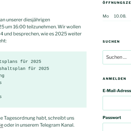
ÖFFNUNGSZE
Mo
10.08.
 an unserer diesjährigen
5 um 16:00 teilzunehmen. Wir wollen
24 und besprechen, wie es 2025 weiter
ht:
SUCHEN
Suchen
nach:
tsplans für 2025

shaltsplan für 2025

g

ANMELDEN


E-Mail-Adres


Passwort
ie Tagesordnung habt, schreibt uns
de
oder in unserem Telegram Kanal.