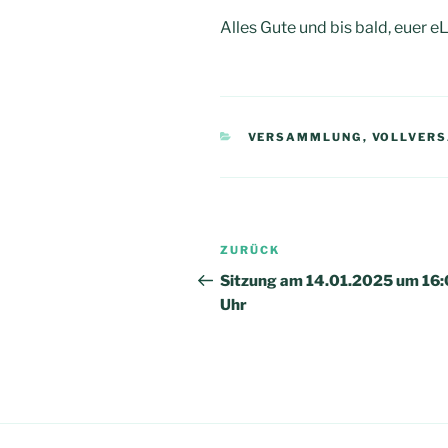
Alles Gute und bis bald, euer e
KATEGORIEN
VERSAMMLUNG
,
VOLLVER
Beitragsnavigation
Vorheriger
ZURÜCK
Beitrag
Sitzung am 14.01.2025 um 16
Uhr