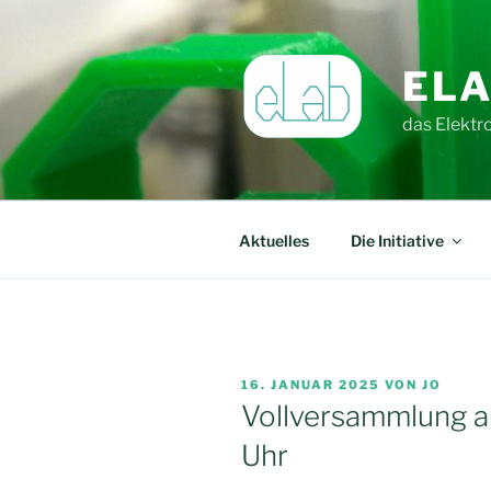
Zum
Inhalt
springen
ELA
das Elektr
Aktuelles
Die Initiative
VERÖFFENTLICHT
16. JANUAR 2025
VON
JO
AM
Vollversammlung a
Uhr